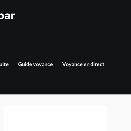
par
uite
Guide voyance
Voyance en direct