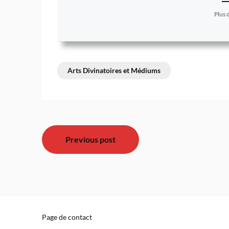
Plus 
Arts Divinatoires et Médiums
Navigation
Previous post
de
l’article
Page de contact