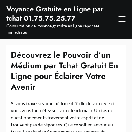
Skip
Voyance Gratuite en Ligne par
to
tchat 01.75.75.25.77
content
Consultation de voyance gratuite en ligne réponses
immédiates
Découvrez le Pouvoir d’un
Médium par Tchat Gratuit En
Ligne pour Éclairer Votre
Avenir
Si vous traversez une période difficile de votre vie et
vous vous inquiétez sur votre lendemain. Un tas de
questionnements traversent votre esprit et ne
trouvent pas de réponses. Que ce soit en amour, au
travail, sur le plan financier et sur es chances de