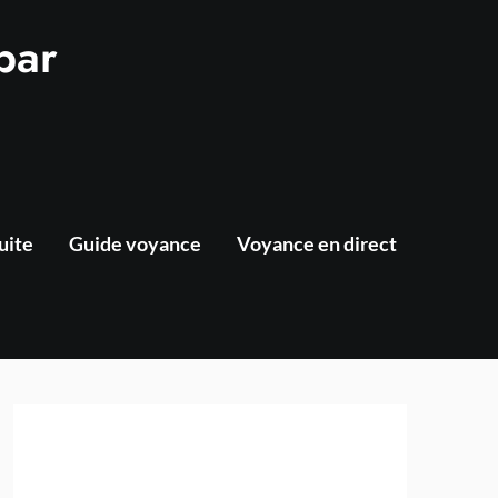
par
uite
Guide voyance
Voyance en direct